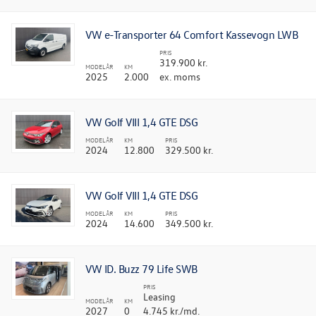
VW e-Transporter 64 Comfort Kassevogn LWB
PRIS
319.900 kr.
MODELÅR
KM
2025
2.000
ex. moms
VW Golf VIII 1,4 GTE DSG
MODELÅR
KM
PRIS
2024
12.800
329.500 kr.
VW Golf VIII 1,4 GTE DSG
MODELÅR
KM
PRIS
2024
14.600
349.500 kr.
VW ID. Buzz 79 Life SWB
PRIS
Leasing
MODELÅR
KM
2027
0
4.745 kr./md.