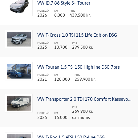
VW ID.7 86 Style S+ Tourer
MODELÅR
KM
PRIS
2026
8.000
439.500 kr.
VW T-Cross 1,0 TSi 115 Life Edition DSG
MODELÅR
KM
PRIS
2025
13.700
299.500 kr.
VW Touran 1,5 TSi 150 Highline DSG 7prs
MODELÅR
KM
PRIS
2021
128.000
259.900 kr.
VW Transporter 2,0 TDi 170 Comfort Kassevogn aut. LWB
PRIS
269.900 kr.
MODELÅR
KM
2025
15.000
ex. moms
VW T-Roc 1,5 eTSi 150 R-line DSG