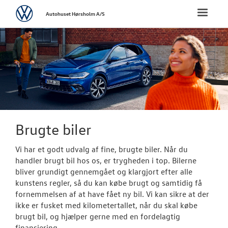
Volkswagen
Toggle
Autohuset Hørsholm A/S
naviga
FORSIDE
NYE PERSONBI
NYE VAREBILER
BRUGTE BILER
Brugte biler
Brugtbilsafdel
Vi har et godt udvalg af fine, brugte biler. Når du
handler brugt bil hos os, er trygheden i top. Bilerne
Finansiering
bliver grundigt gennemgået og klargjort efter alle
kunstens regler, så du kan købe brugt og samtidig få
Brugtbilsvurd
fornemmelsen af at have fået ny bil. Vi kan sikre at der
ikke er fusket med kilometertallet, når du skal købe
brugt bil, og hjælper gerne med en fordelagtig
VÆRKSTED
finansiering.