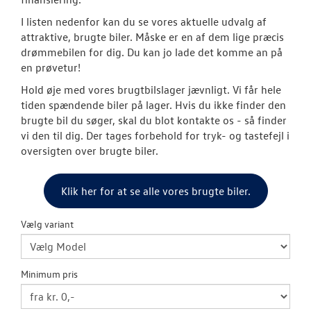
SKADECENTER
I listen nedenfor kan du se vores aktuelle udvalg af
attraktive, brugte biler. Måske er en af dem lige præcis
drømmebilen for dig. Du kan jo lade det komme an på
TILBEHØR
en prøvetur!
Hold øje med vores brugtbilslager jævnligt. Vi får hele
RESERVEDELE
tiden spændende biler på lager. Hvis du ikke finder den
brugte bil du søger, skal du blot kontakte os - så finder
NYHEDER
vi den til dig. Der tages forbehold for tryk- og tastefejl i
oversigten over brugte biler.
OM OS
Klik her for at se alle vores brugte biler.
JOB OG KARRI
Vælg variant
Minimum pris