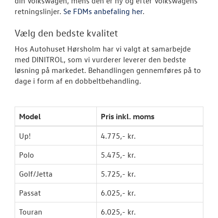
din Volkswagen, mens den er ny og efter Volkswagens
retningslinjer.
Se FDMs anbefaling her
.
Rustbeskyttel
Vælg den bedste kvalitet
Volkswagen Se
Hos Autohuset Hørsholm har vi valgt at samarbejde
VW Connect
med DINITROL, som vi vurderer leverer den bedste
løsning på markedet. Behandlingen gennemføres på to
MinVolkswage
dage i form af en dobbeltbehandling.
Service Cam
Model
Pris inkl. moms
Serviceabonn
Up!
4.775,- kr.
Volkswagen Er
Service 5+
Polo
5.475,- kr.
Velkomstpakke 
Golf/Jetta
5.725,- kr.
Passat
6.025,- kr.
Mere effekt og
Touran
6.025,- kr.
Kontrol af uds