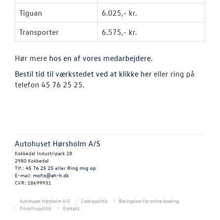
Tiguan
6.025,- kr.
Klimatjek/klim
Transporter
6.575,- kr.
SKADECENTER
Hør mere
hos en af vores medarbejdere
.
TILBEHØR
Bestil tid til værkstedet ved at klikke her
eller ring på
telefon
45 76 25 25
.
RESERVEDELE
NYHEDER
Autohuset Hørsholm A/S
OM OS
Kokkedal Industripark 28
2980 Kokkedal
Tlf.:
45 76 25 25
eller
Ring mig op
JOB OG KARRI
E-mail:
mofis@ah-h.dk
CVR: 18699931
Autohuset Hørsholm A/S
Cookiepolitik
Betingelser for online booking
Privatlivspolitik
Kontakt