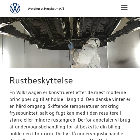
Volkswagen
Toggle
Autohuset Hørsholm A/S
naviga
FORSIDE
NYE PERSONBI
NYE VAREBILER
BRUGTE BILER
Rustbeskyttelse
VÆRKSTED
En Volkswagen er konstrueret efter de mest moderne
principper og til at holde i lang tid. Den danske vinter er
en hård omgang. Skiftende temperaturer omkring
Bestil tid på 
frysepunktet, salt og fugt kan med tiden resultere i
større eller mindre rustangreb. Derfor anbefaler vi brug
Koncepter og 
af undervognsbehandling for at beskytte din bil og
holde den i topform. Du bør få undervognsbehandlet
Softwareopda