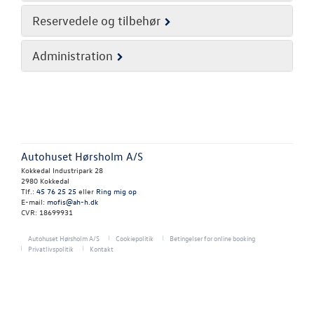
RESERVEDELE
Reservedele og tilbehør
NYHEDER
Administration
OM OS
Personale
Kontakt
Autohuset Hørsholm A/S
Kokkedal Industripark 28
Forbrugerkla
2980 Kokkedal
Tlf.:
45 76 25 25
eller
Ring mig op
E-mail:
mofis@ah-h.dk
Betingelser
CVR: 18699931
JOB OG KARRI
Autohuset Hørsholm A/S
Cookiepolitik
Betingelser for online booking
Privatlivspolitik
Kontakt