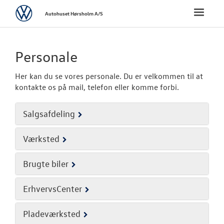
Volkswagen
Toggle
Autohuset Hørsholm A/S
naviga
FORSIDE
Personale
NYE PERSONBI
Her kan du se vores personale. Du er velkommen til at
kontakte os på mail, telefon eller komme forbi.
NYE VAREBILER
Salgsafdeling
BRUGTE BILER
Værksted
VÆRKSTED
Brugte biler
SKADECENTER
ErhvervsCenter
TILBEHØR
Pladeværksted