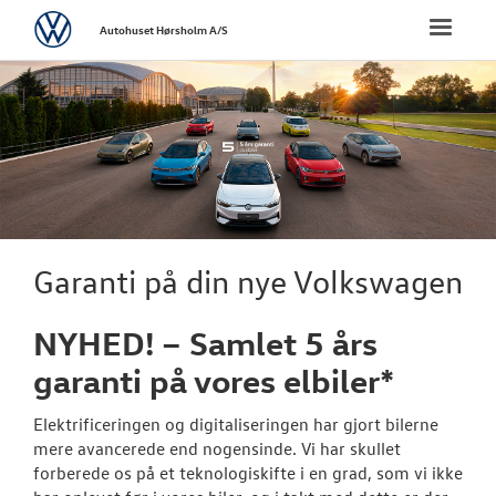
Volkswagen
Toggle
Autohuset Hørsholm A/S
naviga
FORSIDE
NYE PERSONBI
Bestil prøvetu
Book en salgs
Garanti på din nye Volkswagen
Byg din Volks
NYHED! – Samlet 5 års
Privatleasing
garanti på vores elbiler*
Finansiering
Elektrificeringen og digitaliseringen har gjort bilerne
Vejen til et be
mere avancerede end nogensinde. Vi har skullet
forberede os på et teknologiskifte i en grad, som vi ikke
Elektrisk Volks