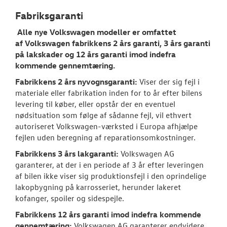
Fabriksgaranti
NYHEDER
Alle nye
Volkswagen
modeller er omfattet
af
Volkswagen
fabrikkens 2 års garanti, 3 års garanti
OM OS
på lakskader og 12 års garanti imod indefra
kommende gennemtæring.
JOB OG KARRI
Fabrikkens 2 års nyvognsgaranti:
Viser der sig fejl i
materiale eller fabrikation inden for to år efter bilens
levering til køber, eller opstår der en eventuel
nødsituation som følge af sådanne fejl, vil ethvert
autoriseret
Volkswagen
-værksted i Europa afhjælpe
fejlen uden beregning af reparationsomkostninger.
Fabrikkens 3 års lakgaranti:
Volkswagen
AG
garanterer, at der i en periode af 3 år efter leveringen
af bilen ikke viser sig produktionsfejl i den oprindelige
lakopbygning på karrosseriet, herunder lakeret
kofanger, spoiler og sidespejle.
Fabrikkens 12 års garanti imod indefra kommende
gennemtæring:
Volkswagen
AG garanterer endvidere,