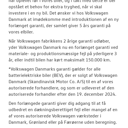
har oplevet før i vores biler, og i takt med dette er der
opstået et behov for ekstra tryghed, når vi skal
Modeller
investere i en ny bil. Det ønsker vi hos Volkswagen
Danmark at imødekomme med introduktionen af en ny
ID. Polo
forlænget garanti, der samlet giver 5 års garanti på
vores elbiler.
ID.3 Neo
Når Volkswagen fabrikkens 2 årige garanti udløber,
yder Volkswagen Danmark nu en forlænget garanti ved
Aktuelle kam
materiale- og produktionsmæssige fejl på yderligere 3
år, eller indtil bilen har kørt maksimalt 150.000 km.
ID.4
*Volkswagen Danmarks garanti gælder for alle
batterielektriske biler (BEV), der er solgt af Volkswagen
Pendlerleasin
Danmark (Skandinavisk Motor Co. A/S) til en af vores
autoriserede forhandlere, og som er udleveret af den
ID. Cross
autoriserede forhandler efter den 19. december 2024.
ID.5
Den forlængede garanti giver dig adgang til at få
udbedret en dækningsberettiget fejl eller mangel af en
T-Roc
af vores autoriserede Volkswagen værksteder i
Danmark, Grønland eller på Færøerne uden beregning.
ID. Buzz