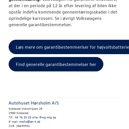
at der i en periode på 12 år efter levering af bilen ikke
opstår indefra kommende gennemtæringsskader i det
oprindelige karrosseri. Se i øvrigt Volkswagens
generelle garantibestemmelser.
Læs mere om garantibestemmerlser for højvoltsbatterie
Find generelle garantibestemmelser her
Autohuset Hørsholm A/S
Kokkedal Industripark 28
2980 Kokkedal
Tlf.:
45 76 25 25
eller
Ring mig op
E-mail:
mofis@ah-h.dk
CVR: 18699931