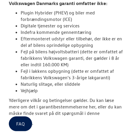
Volkswagen Danmarks garanti omfatter ikke:
ID.7 og ID.7 T
Plugin Hybrider (PHEV) og biler med
forbrændingsmotor (ICE)
Den nye Tigua
Digitale tjenester og services
Indefra kommende gennemtæring
Garanti
Eftermonteret udstyr eller tilbehør, der ikke er en
del af bilens oprindelige opbygning
NYE VAREBILER
Fejl på bilens højvoltsbatteri (dette er omfattet af
fabrikkens Volkswagen garanti, der gælder i 8 år
eller indtil 160.000 KM)
BRUGTE BILER
Fejl i lakkens opbygning (dette er omfattet af
fabrikkens Volkswagen’s 3-årige lakgaranti)
VÆRKSTED
Naturlig slitage, eller sliddele
Vejhjælp
SKADECENTER
Yderligere vilkår og betingelser gælder. Du kan læse
mere om det i garantibestemmelserne her, eller du kan
TILBEHØR
måske finde svaret på dit spørgsmål i denne
.
FAQ
RESERVEDELE