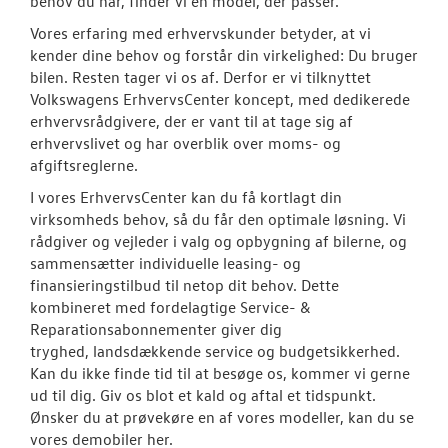
behov du har, finder vi en model, der passer.
Byg din Volks
Vores erfaring med erhvervskunder betyder, at vi
Garanti
kender dine behov og forstår din virkelighed: Du bruger
bilen. Resten tager vi os af. Derfor er vi tilknyttet
Volkswagens ErhvervsCenter koncept, med dedikerede
BRUGTE BILER
erhvervsrådgivere, der er vant til at tage sig af
erhvervslivet og har overblik over moms- og
VÆRKSTED
afgiftsreglerne.
I vores ErhvervsCenter kan du få kortlagt din
SKADECENTER
virksomheds behov, så du får den optimale løsning. Vi
rådgiver og vejleder i valg og opbygning af bilerne, og
TILBEHØR
sammensætter individuelle leasing- og
finansieringstilbud til netop dit behov. Dette
kombineret med fordelagtige Service- &
RESERVEDELE
Reparationsabonnementer giver dig
tryghed, landsdækkende service og budgetsikkerhed.
NYHEDER
Kan du ikke finde tid til at besøge os, kommer vi gerne
ud til dig. Giv os blot et kald og aftal et tidspunkt.
Ønsker du at prøvekøre en af vores modeller, kan du se
OM OS
vores demobiler her.