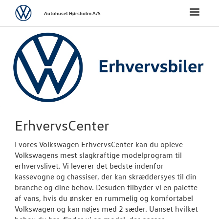
Volkswagen
Toggle
Autohuset Hørsholm A/S
naviga
FORSIDE
NYE PERSONBI
NYE VAREBILER
ErhvervsCente
ErhvervsCenter
Bestil prøvetu
I vores Volkswagen ErhvervsCenter kan du opleve
Volkswagens mest slagkraftige modelprogram til
Finansiering
erhvervslivet. Vi leverer det bedste indenfor
kassevogne og chassiser, der kan skræddersyes til din
Modeller
branche og dine behov. Desuden tilbyder vi en palette
af vans, hvis du ønsker en rummelig og komfortabel
Book en salgs
Volkswagen og kan nøjes med 2 sæder. Uanset hvilket