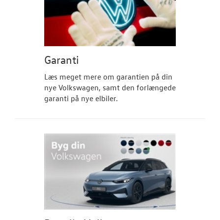
RESERVEDELE
NYHEDER
Tilmeld dig V
Garanti
Danmarks nyh
Læs meget mere om garantien på din
Aktuelt
nye Volkswagen, samt den forlængede
garanti på nye elbiler.
OM OS
JOB OG KARRI