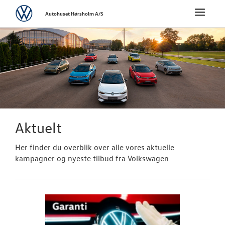
Volkswagen
Toggle
Autohuset Hørsholm A/S
naviga
FORSIDE
NYE PERSONBI
NYE VAREBILER
BRUGTE BILER
Aktuelt
Her finder du overblik over alle vores aktuelle
VÆRKSTED
kampagner og nyeste tilbud fra Volkswagen
SKADECENTER
TILBEHØR