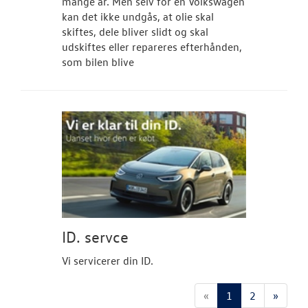
mange år. Men selv for en Volkswagen
kan det ikke undgås, at olie skal
skiftes, dele bliver slidt og skal
udskiftes eller repareres efterhånden,
som bilen blive
ID. servce
Vi servicerer din ID.
«
1
2
»