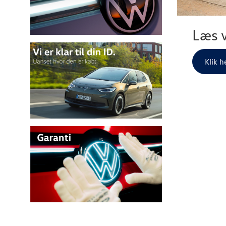
Læs v
Klik h