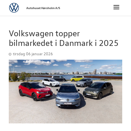
Volkswagen
Toggle
Autohuset Hørsholm A/S
naviga
FORSIDE
Volkswagen topper
NYE PERSONBI
bilmarkedet i Danmark i 2025
tirsdag 06 januar 2026
NYE VAREBILER
BRUGTE BILER
VÆRKSTED
SKADECENTER
TILBEHØR