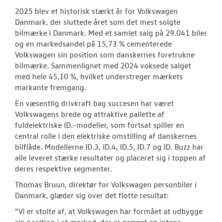
RESERVEDELE
2025 blev et historisk stærkt år for Volkswagen
Danmark, der sluttede året som det mest solgte
NYHEDER
bilmærke i Danmark. Med et samlet salg på 29.041 biler
og en markedsandel på 15,73 % cementerede
Tilmeld dig V
Volkswagen sin position som danskernes foretrukne
Danmarks nyh
bilmærke. Sammenlignet med 2024 voksede salget
med hele 45,10 %, hvilket understreger mærkets
Aktuelt
markante fremgang.
En væsentlig drivkraft bag succesen har været
OM OS
Volkswagens brede og attraktive pallette af
fuldelektriske ID.-modeller, som fortsat spiller en
JOB OG KARRI
central rolle i den elektriske omstilling af danskernes
bilflåde. Modellerne ID.3, ID.4, ID.5, ID.7 og ID. Buzz har
alle leveret stærke resultater og placeret sig i toppen af
deres respektive segmenter.
Thomas Bruun, direktør for Volkswagen personbiler i
Danmark, glæder sig over det flotte resultat:
”Vi er stolte af, at Volkswagen har formået at udbygge