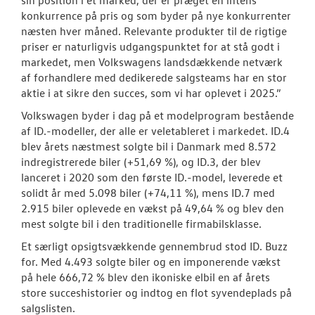
sin position i et marked, der er præget en intens
konkurrence på pris og som byder på nye konkurrenter
næsten hver måned. Relevante produkter til de rigtige
priser er naturligvis udgangspunktet for at stå godt i
markedet, men Volkswagens landsdækkende netværk
af forhandlere med dedikerede salgsteams har en stor
aktie i at sikre den succes, som vi har oplevet i 2025.”
Volkswagen byder i dag på et modelprogram bestående
af ID.-modeller, der alle er veletableret i markedet. ID.4
blev årets næstmest solgte bil i Danmark med 8.572
indregistrerede biler (+51,69 %), og ID.3, der blev
lanceret i 2020 som den første ID.-model, leverede et
solidt år med 5.098 biler (+74,11 %), mens ID.7 med
2.915 biler oplevede en vækst på 49,64 % og blev den
mest solgte bil i den traditionelle firmabilsklasse.
Et særligt opsigtsvækkende gennembrud stod ID. Buzz
for. Med 4.493 solgte biler og en imponerende vækst
på hele 666,72 % blev den ikoniske elbil en af årets
store succeshistorier og indtog en flot syvendeplads på
salgslisten.