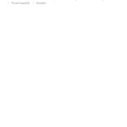
Privatlivspolitik
Kontakt
SKADECENTER
TILBEHØR
RESERVEDELE
NYHEDER
OM OS
JOB OG KARRI