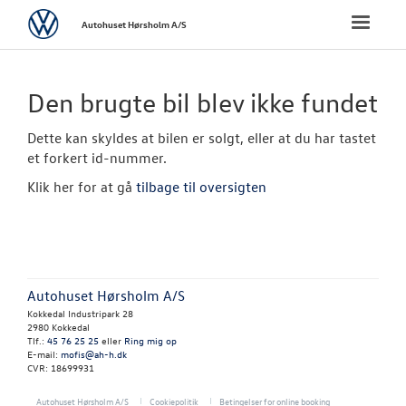
Volkswagen
Toggle
Autohuset Hørsholm A/S
naviga
FORSIDE
Den brugte bil blev ikke fundet
NYE PERSONBI
Dette kan skyldes at bilen er solgt, eller at du har tastet
et forkert id-nummer.
NYE VAREBILER
Klik her for at gå
tilbage til oversigten
BRUGTE BILER
Brugtbilsafdel
Autohuset Hørsholm A/S
Finansiering
Kokkedal Industripark 28
2980 Kokkedal
Brugtbilsvurd
Tlf.:
45 76 25 25
eller
Ring mig op
E-mail:
mofis@ah-h.dk
CVR: 18699931
VÆRKSTED
Autohuset Hørsholm A/S
Cookiepolitik
Betingelser for online booking