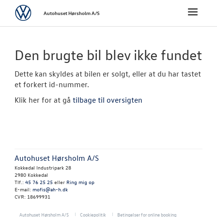
Volkswagen
Toggle
Autohuset Hørsholm A/S
naviga
FORSIDE
Den brugte bil blev ikke fundet
NYE PERSONBI
Dette kan skyldes at bilen er solgt, eller at du har tastet
et forkert id-nummer.
NYE VAREBILER
Klik her for at gå
tilbage til oversigten
BRUGTE BILER
Brugtbilsafdel
Autohuset Hørsholm A/S
Finansiering
Kokkedal Industripark 28
2980 Kokkedal
Brugtbilsvurd
Tlf.:
45 76 25 25
eller
Ring mig op
E-mail:
mofis@ah-h.dk
CVR: 18699931
VÆRKSTED
Autohuset Hørsholm A/S
Cookiepolitik
Betingelser for online booking