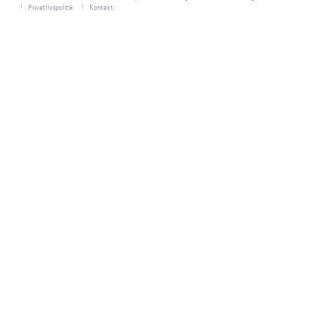
Privatlivspolitik
Kontakt
SKADECENTER
TILBEHØR
RESERVEDELE
NYHEDER
OM OS
JOB OG KARRI