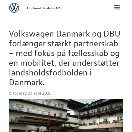
Volkswagen
Toggle
Autohuset Hørsholm A/S
naviga
FORSIDE
Volkswagen Danmark og DBU
NYE PERSONBI
forlænger stærkt partnerskab
– med fokus på fællesskab og
NYE VAREBILER
en mobilitet, der understøtter
landsholdsfodbolden i
BRUGTE BILER
Danmark.
VÆRKSTED
torsdag 23 april 2026
SKADECENTER
TILBEHØR