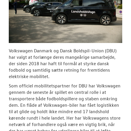
RESERVEDELE
NYHEDER
Tilmeld dig V
Danmarks nyh
Aktuelt
Volkswagen Danmark og Dansk Boldspil-Union (DBU)
har valgt at forlænge deres mangeårige samarbejde,
der siden 2018 har haft til formål at styrke dansk
OM OS
fodbold og samtidig sætte retning for fremtidens
elektriske mobilitet.
JOB OG KARRI
Som officiel mobilitetspartner for DBU har Volkswagen
gennem de seneste år spillet en central rolle i at
transportere både fodboldspillere og staben omkring
dem. En flåde af Volkswagen-biler har fået logistikken
til at glide og holdt ikke mindre end 17 landshold
kørende rundt i hele landet. Her har Volkswagens store
netværk af forhandlere også være en vigtig brik, når
der har været behov for yderligere biler til at løfte